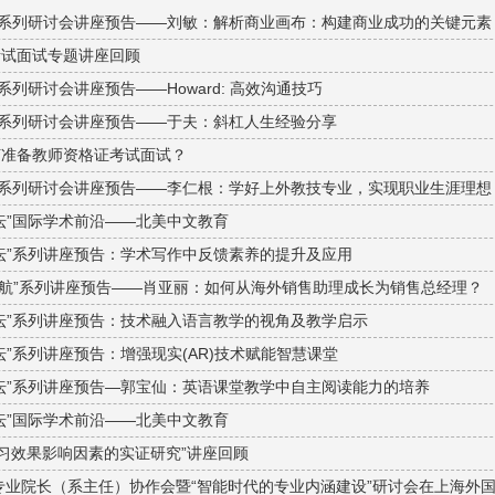
航系列研讨会讲座预告——刘敏：解析商业画布：构建商业成功的关键元素
考试面试专题讲座回顾
系列研讨会讲座预告——Howard: 高效沟通技巧
航系列研讨会讲座预告——于夫：斜杠人生经验分享
何准备教师资格证考试面试？
航系列研讨会讲座预告——李仁根：学好上外教技专业，实现职业生涯理想
坛”国际学术前沿——北美中文教育
坛”系列讲座预告：学术写作中反馈素养的提升及应用
享·领航”系列讲座预告——肖亚丽：如何从海外销售助理成长为销售总经理？
坛”系列讲座预告：技术融入语言教学的视角及教学启示
”系列讲座预告：增强现实(AR)技术赋能智慧课堂
坛”系列讲座预告—郭宝仙：英语课堂教学中自主阅读能力的培养
坛”国际学术前沿——北美中文教育
OC学习效果影响因素的实证研究”讲座回顾
学专业院长（系主任）协作会暨“智能时代的专业内涵建设”研讨会在上海外