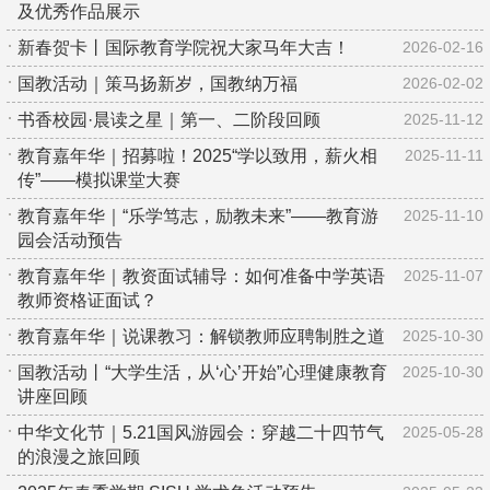
及优秀作品展示
新春贺卡丨国际教育学院祝大家马年大吉！
2026-02-16
国教活动｜策马扬新岁，国教纳万福
2026-02-02
书香校园·晨读之星｜第一、二阶段回顾
2025-11-12
教育嘉年华｜招募啦！2025“学以致用，薪火相
2025-11-11
传”——模拟课堂大赛
教育嘉年华｜“乐学笃志，励教未来”——教育游
2025-11-10
园会活动预告
教育嘉年华｜教资面试辅导：如何准备中学英语
2025-11-07
教师资格证面试？
教育嘉年华｜说课教习：解锁教师应聘制胜之道
2025-10-30
国教活动丨“大学生活，从‘心’开始”心理健康教育
2025-10-30
讲座回顾
中华文化节｜5.21国风游园会：穿越二十四节气
2025-05-28
的浪漫之旅回顾