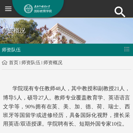
师资概况
师资队伍
首页
师资队伍
师资概况
学院现有专任教师
48
人，其中教授和副教授
21
人，
博导
5
人，硕导
2
7
人。
教师专业覆盖教育学、英语语言
文学等，
90%
拥有在英、美、加、德、荷、瑞士、西
班牙等国留学或进修经历，具备国际化视野，擅长采
用英语
/
双语授课。学院聘有长、短期外国专家
1
0
位。