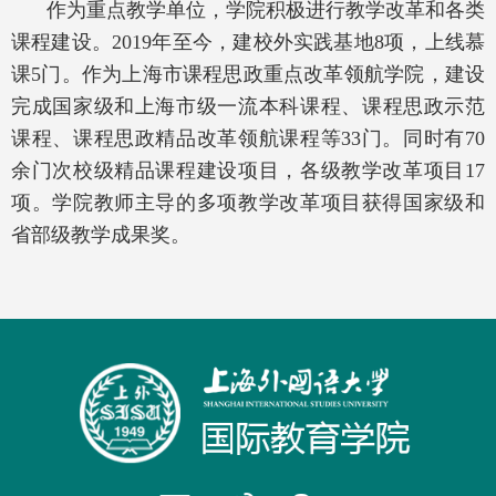
作为重点教学单位，学院积极进行教学改革和
各类
课程建设。
2019
年至今，建校外实践基
地
8
项，上线慕
课
5
门。作为上海市课程思政重点改革领航学院，建设
完成
国家级
和上海市级
一流
本科
课程
、
课程思政示范
课程
、
课程思政精品
改革领航
课程
等
33
门。同时有
70
余
门
次
校级
精品课程建设项目
，
各级教学改革项目
17
项。
学院教师主导的多项教学改革项目
获得国家级和
省部级教学成果奖
。